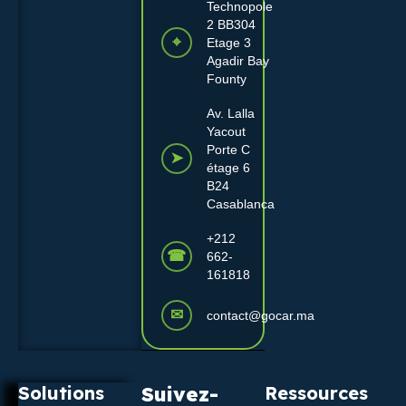
Technopole
2 BB304
⌖
Etage 3
Agadir Bay
Founty
Av. Lalla
Yacout
Porte C
➤
étage 6
B24
Casablanca
+212
☎
662-
161818
✉
contact@gocar.ma
Solutions
Suivez-
Ressources