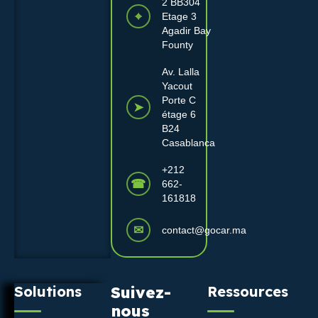
2 BB304
⌖
Etage 3
Agadir Bay
Founty
Av. Lalla
Yacout
Porte C
➤
étage 6
B24
Casablanca
+212
☎
662-
161818
✉
contact@gocar.ma
Solutions
Suivez-
Ressources
nous